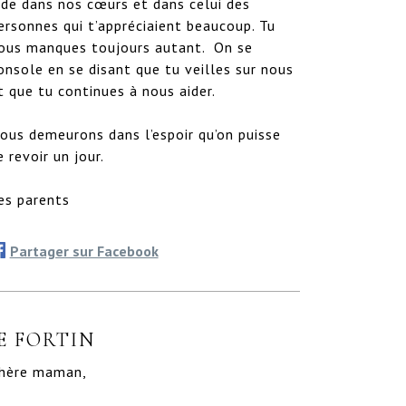
ide dans nos cœurs et dans celui des 
ersonnes qui t’appréciaient beaucoup. Tu 
ous manques toujours autant.  On se 
onsole en se disant que tu veilles sur nous 
t que tu continues à nous aider.  

ous demeurons dans l’espoir qu’on puisse 
e revoir un jour.

es parents
Partager sur Facebook
E FORTIN
hère maman,
