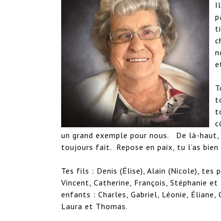
I
p
t
c
n
e
T
t
t
c
un grand exemple pour nous.   De là-haut, 
toujours fait.  Repose en paix, tu l’as bien 
Tes fils : Denis (Élise), Alain (Nicole), tes
Vincent, Catherine, François, Stéphanie et l
enfants : Charles, Gabriel, Léonie, Éliane, 
Laura et Thomas.