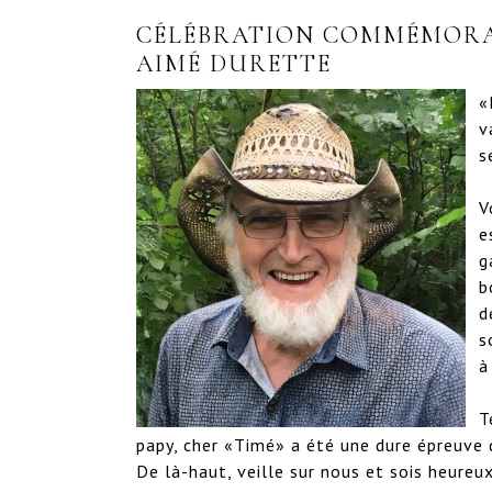
CÉLÉBRATION COMMÉMORAT
AIMÉ DURETTE
«
v
s
V
e
g
b
d
s
à
T
papy, cher «Timé» a été une dure épreuve 
De là-haut, veille sur nous et sois heureux.