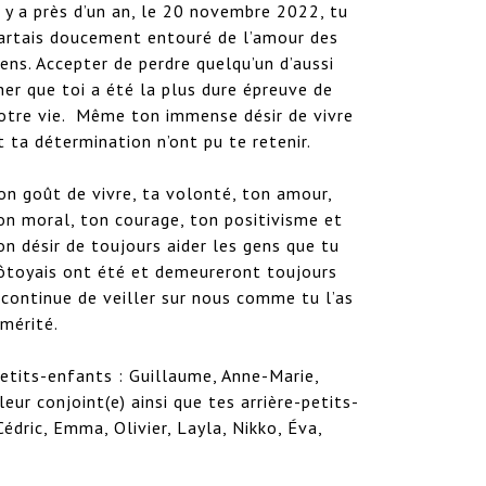
l y a près d’un an, le 20 novembre 2022, tu 
artais doucement entouré de l’amour des 
iens. Accepter de perdre quelqu’un d’aussi 
her que toi a été la plus dure épreuve de 
otre vie.  Même ton immense désir de vivre 
t ta détermination n’ont pu te retenir.  

on goût de vivre, ta volonté, ton amour, 
on moral, ton courage, ton positivisme et 
on désir de toujours aider les gens que tu 
ôtoyais ont été et demeureront toujours 
continue de veiller sur nous comme tu l’as 
mérité.

 petits-enfants : Guillaume, Anne-Marie, 
eur conjoint(e) ainsi que tes arrière-petits-
Cédric, Emma, Olivier, Layla, Nikko, Éva, 