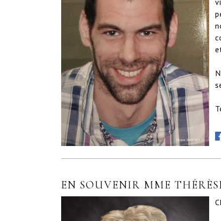
v
p
n
c
e
N
s
T
EN SOUVENIR MME THÉRÈS
C