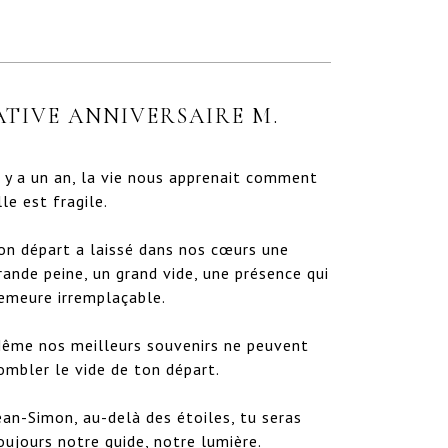
IVE ANNIVERSAIRE M.
l y a un an, la vie nous apprenait comment 
lle est fragile.  

on départ a laissé dans nos cœurs une 
rande peine, un grand vide, une présence qui 
emeure irremplaçable. 

ême nos meilleurs souvenirs ne peuvent 
ombler le vide de ton départ.

ean-Simon, au-delà des étoiles, tu seras 
oujours notre guide, notre lumière.
