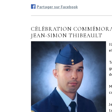
Partager sur Facebook
CÉLÉBRATION COMMÉMORAT
JEAN-SIMON THIBEAULT
I
e
T
g
d
M
c
J
t