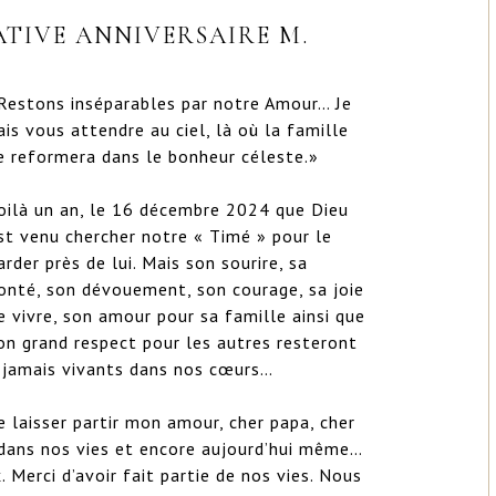
IVE ANNIVERSAIRE M.
Restons inséparables par notre Amour… Je 
ais vous attendre au ciel, là où la famille 
e reformera dans le bonheur céleste.»

oilà un an, le 16 décembre 2024 que Dieu 
st venu chercher notre « Timé » pour le 
arder près de lui. Mais son sourire, sa 
onté, son dévouement, son courage, sa joie 
e vivre, son amour pour sa famille ainsi que 
on grand respect pour les autres resteront 
 jamais vivants dans nos cœurs…

e laisser partir mon amour, cher papa, cher 
dans nos vies et encore aujourd’hui même… 
 Merci d’avoir fait partie de nos vies. Nous 